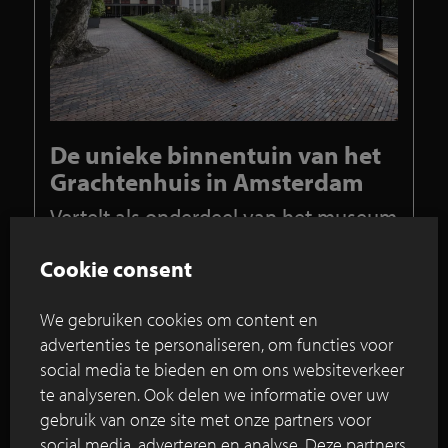
De unieke binnentuin van het
Grachtenhuis in Amsterdam
Vertelt als onderdeel van het museum
mee de geschiedenis van de
grachtengordel
Cookie consent
Het museum over de Amsterdamse
We gebruiken cookies om content en
grachtengordel is gevestigd in een prachtig groots
advertenties te personaliseren, om functies voor
herenhuis in een bocht van de Herengracht. Aan
social media te bieden en om ons websiteverkeer
de achterzijde van dit unieke pand, dat geen
te analyseren. Ook delen we informatie over uw
betere bestemming had kunnen krijgen, ligt een
gebruik van onze site met onze partners voor
ruime tuin van twaalf meter breed en dertig meter
lang.
social media, adverteren en analyse. Deze partners