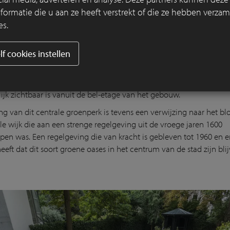
rmatie die u aan ze heeft verstrekt of die ze hebben verzam
es.
lf cookies instellen
n de nodige passende uitstraling te geven, ontwierp Michael van 
ieke tuin in de geest van Hans Vredeman de Vries. Zo ontwierp hij 
bloemenperk omzoomd door een buxushaag met strakke lijnen, ee
lijk zichtbaar is vanuit de bel-etage van het gebouw.
ng van dit centrale groenperk is tevens een verwijzing naar het b
le wijk die aan een strenge regelgeving uit de vroege jaren 1600
en was. Een regelgeving die van kracht is gebleven tot 1960 en e
eeft dat dit soort groene oases in het centrum van de stad zijn bli