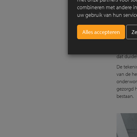
combineren met andere info
uw gebruik van hun servic
Ze
Om de tui
een klass
centraal 
dat duide
De tekeni
van de he
onderworp
gezorgd h
bestaan.