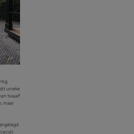
htig
dit unieke
van twaalf
n, maar
aangelegd
cacia’s