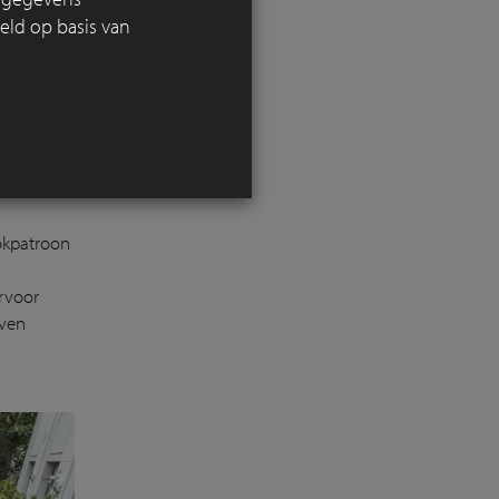
eld op basis van
Gessel
een
n patroon
lokpatroon
rvoor
jven