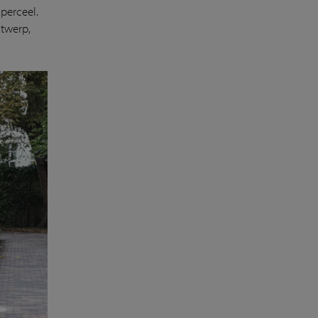
 perceel.
ntwerp,