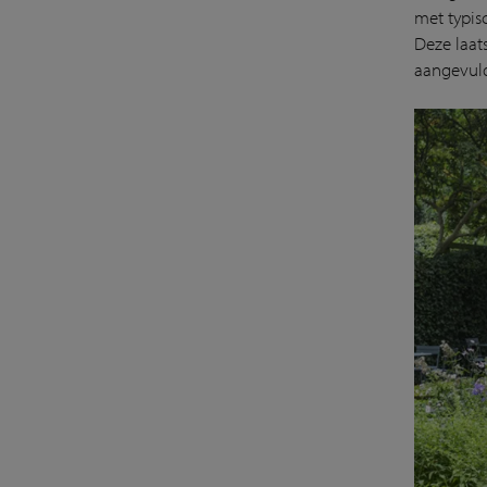
met typis
Deze laat
aangevul