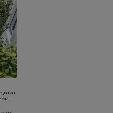
e grenzen
swanden
in het