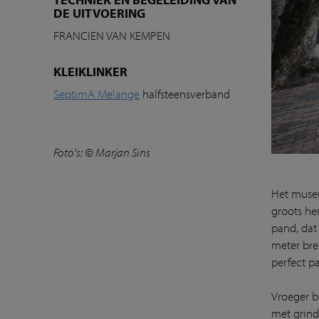
DE UITVOERING
FRANCIEN VAN KEMPEN
KLEIKLINKER
SeptimA Melange
halfsteensverband
Foto's: © Marjan Sins
Het museu
groots he
pand, dat
meter bre
perfect p
Vroeger b
met grind