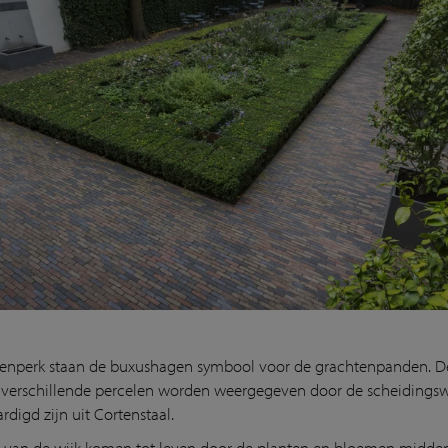
oenperk staan de buxushagen symbool voor de grachtenpanden. D
 verschillende percelen worden weergegeven door de scheiding
rdigd zijn uit Cortenstaal.
 van de wijk komen tot leven door de planten en bloemen midden