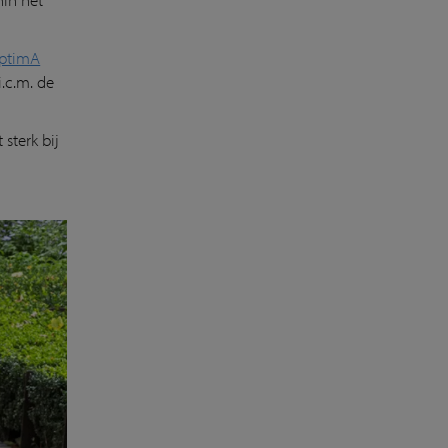
ptimA
i.c.m. de
sterk bij