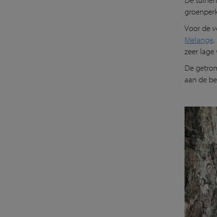
groenperk
Voor de v
Melange
.
zeer lage
De getrom
aan de be