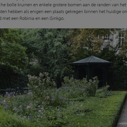
che bolle kruinen en enkele grotere bomen aan de randen van het
sten hebben als enigen een plaats gekregen binnen het huidige o
d met een Robinia en een Ginkgo.