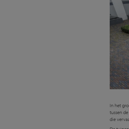
In het gr
tussen de
die vervaa
De tuinen