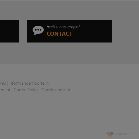
Heeft u nog vragen?
CONTACT
790 |
info@vandemoortel.nl
tement
-
Cookie Policy
-
Cookie consent
korazon.be