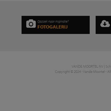
Opzoek naar inspiratie?
FOTOGALERIJ
VANDE MOORTEL NV | Scheld
Copyright © 2024 - Vande Moortel - All 