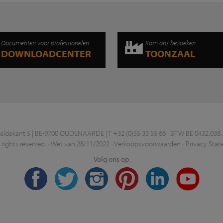
Documenten voor professionelen
Kom ons bezoeken
DOWNLOADCENTER
TOONZAAL
ekant 5 | BE-9700 OUDENAARDE | T +32 (0)55 33 55 66 | BTW BE 0432.038.
rights reserved. -
Wet van 28/11/2022
-
Verkoopsvoorwaarden
-
Privacy Sta
Volg ons op