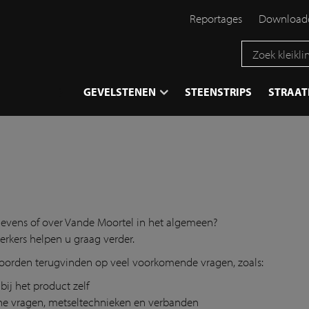
Reportages
Downloadc
}
GEVELSTENEN
STEENSTRIPS
STRAA
gevens of over Vande Moortel in het algemeen?
rkers helpen u graag verder.
woorden terugvinden op veel voorkomende vragen, zoals:
bij het product zelf
ene vragen, metseltechnieken en verbanden