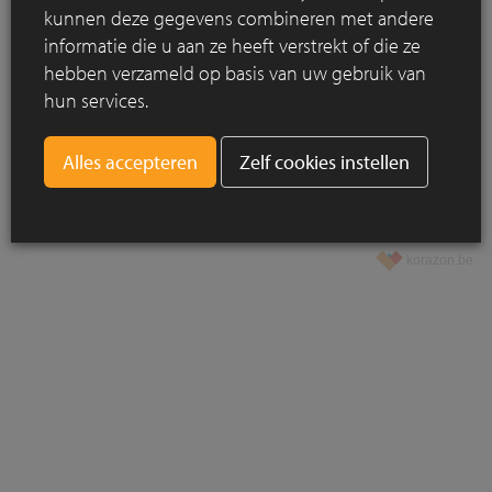
kunnen deze gegevens combineren met andere
VANDE MOORTEL NV | Scheldekant 5 | BE-9700 OUDENAARDE | T +32
informatie die u aan ze heeft verstrekt of die ze
(0)55 33 55 66 | BTW BE 0432.038.790 |
info@vandemoortel.nl
Copyright © 2024 - Vande Moortel - All rights reserved. -
Wet van
hebben verzameld op basis van uw gebruik van
28/11/2022
-
Verkoopsvoorwaarden
-
Privacy Statement
-
Cookie Policy
hun services.
-
Cookie consent
Volg ons op
Zelf cookies instellen
korazon.be