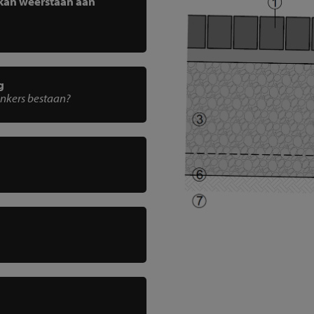
 kan weerstaan aan
g
inkers bestaan?