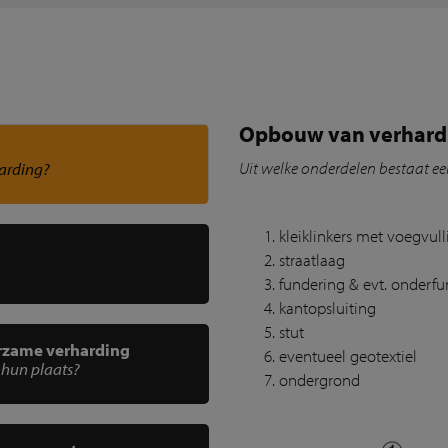
Opbouw van verhardi
Uit welke onderdelen bestaat ee
harding?
kleiklinkers met voegvull
straatlaag
fundering & evt. onderf
kantopsluiting
stut
urzame verharding
eventueel geotextiel
 hun plaats?
ondergrond