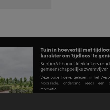
Tuin in hoevestijl met tijdloo
karakter om ‘tijdloos’ te gen
SeptimA Eboniet kleiklinkers rond
gemeenschappelijke zwemvijver
Deze oude hoeve, gelegen in het West
Moorslede, onderging reeds een g
renovatie.
Naast de gezinswoning is er tev
accommodatie voorzien die als bed and b
zal fungeren. Voor de aankleding van