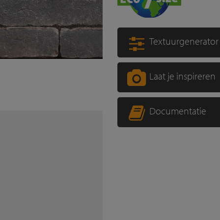
Textuurgenerator
Laat je inspireren
Documentatie