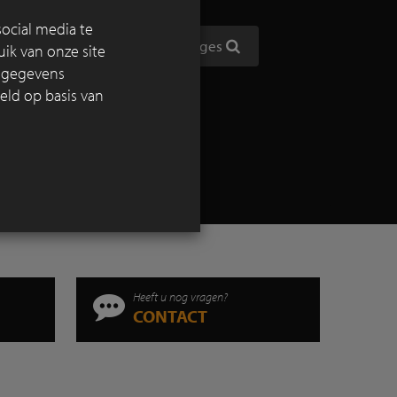
opdracht
ocial media te
ggen die
Toon alle reportages
ik van onze site
tijdloze
e gegevens
eld op basis van
Heeft u nog vragen?
CONTACT