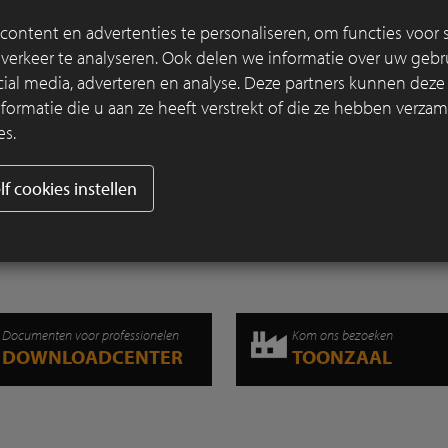
kreeg tuinaannemer Laurens Devroe de 
ontent en advertenties te personaliseren, om functies voor s
om een natuurlijke zwemvijver aan te le
erkeer te analyseren. Ook delen we informatie over uw gebru
zou aansluiten bij het landelijke en 
cial media, adverteren en analyse. Deze partners kunnen dez
karakter van de hoeve.
rmatie die u aan ze heeft verstrekt of die ze hebben verzam
es.
Lees verder
lf cookies instellen
Documenten voor professionelen
Kom ons bezoeken
DOWNLOADCENTER
TOONZAAL