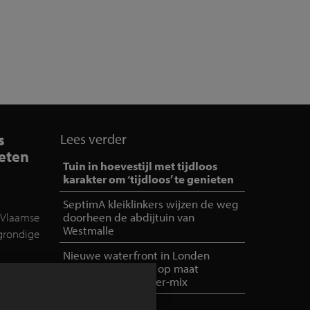
s
Lees verder
ieten
Tuin in hoevestijl met tijdloos
karakter om ‘tijdloos’ te genieten
SeptimA kleiklinkers wijzen de weg
-Vlaamse
doorheen de abdijtuin van
Westmalle
rondige
Nieuwe waterfront in Londen
ens een
maakt gebruik van op maat
gemaakte kleiklinker-mix
reakfast
 de tuin