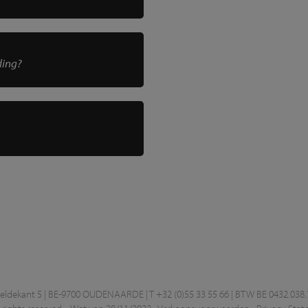
ding?
ekant 5 | BE-9700 OUDENAARDE | T +32 (0)55 33 55 66 | BTW BE 0432.038.