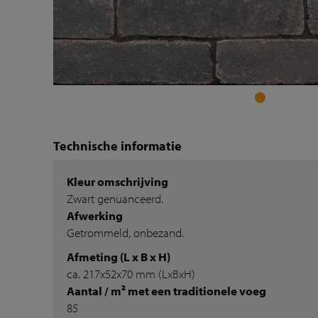
Technische informatie
Kleur omschrijving
Zwart genuanceerd.
Afwerking
Getrommeld, onbezand.
Afmeting (L x B x H)
ca. 217x52x70 mm (LxBxH)
Aantal / m² met een traditionele voeg
85