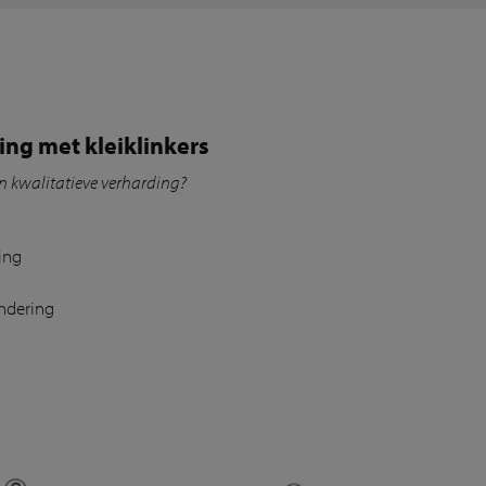
ng met kleiklinkers
n kwalitatieve verharding?
ing
undering