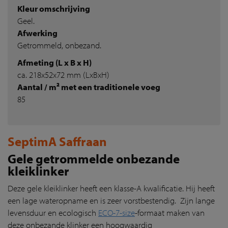
Kleur omschrijving
Geel.
Afwerking
Getrommeld, onbezand.
Afmeting (L x B x H)
ca. 218x52x72 mm (LxBxH)
Aantal / m² met een traditionele voeg
85
SeptimA Saffraan
Gele getrommelde onbezande
kleiklinker
Deze gele kleiklinker heeft een klasse-A kwalificatie. Hij heeft
een lage wateropname en is zeer vorstbestendig. Zijn lange
levensduur en ecologisch
ECO-7-size
-formaat maken van
deze onbezande klinker een hoogwaardig