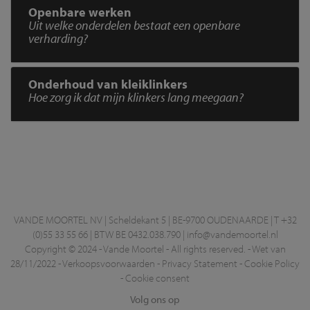
Openbare werken
Uit welke onderdelen bestaat een openbare
verharding?
Onderhoud van kleiklinkers
Hoe zorg ik dat mijn klinkers lang meegaan?
VANDE MOORTEL NV | Scheldekant 5 | BE-9700 OUDENAARDE | T +32
(0)55 33 55 66 | BTW BE 0432.038.790 |
info@vandemoortel.nl
Copyright © 2024 - Vande Moortel - All rights reserved. -
Wet van
28/11/2022
-
Verkoopsvoorwaarden
-
Privacy Statement
-
Cookie Policy
-
Cookie consent
Volg ons op