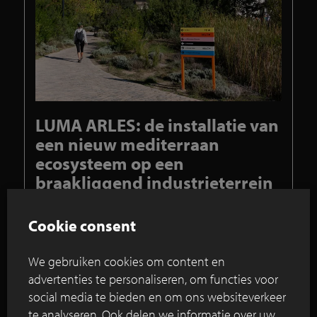
LUMA ARLES: de installatie van
een nieuw mediterraan
ecosysteem op een
braakliggend industrieterrein
Met een mix van 3 ecologische
klinkers in SeptimA kleuren van het
Cookie consent
ECO-7-Size-formaat op wandel door
de natuur, de geschiedenis, de
We gebruiken cookies om content en
architectuur en de cultuur
advertenties te personaliseren, om functies voor
social media te bieden en om ons websiteverkeer
Luma Arles bevindt zich op een bijzondere, unieke
te analyseren. Ook delen we informatie over uw
plek in het zuiden van Frankrijk. Voor het werd