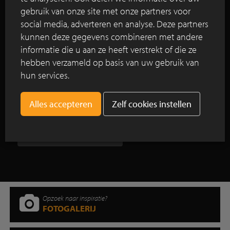
gebruik van onze site met onze partners voor
omgetoverd tot een weelderig en gastvrij park was
social media, adverteren en analyse. Deze partners
dit een voormalige stelplaats voor locomotieven
kunnen deze gegevens combineren met andere
die na verloop van tijd veranderde in een
industriële woestenij zonder enige vegetatie.
informatie die u aan ze heeft verstrekt of die ze
hebben verzameld op basis van uw gebruik van
hun services.
Lees verder
Zelf cookies instellen
Toon alle reportages
Opzoek naar inspiratie?
FOTOGALERIJ