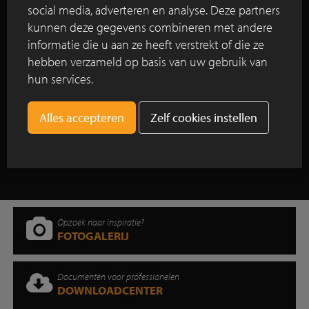
Herinrichting met straatbakstenen in
social media, adverteren en analyse. Deze partners
historisch centrum Utrecht
kunnen deze gegevens combineren met andere
informatie die u aan ze heeft verstrekt of die ze
Herinrichting van de Markt in Meulebeke:
hebben verzameld op basis van uw gebruik van
een duurzaam evenwicht tussen groen
hun services.
en verharding
Zelf cookies instellen
Toon alle reportages
Opzoek naar inspiratie?
FOTOGALERIJ
Documenten voor professionelen
DOWNLOADCENTER