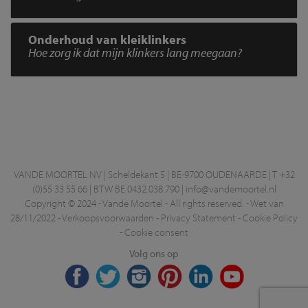
Onderhoud van kleiklinkers
Hoe zorg ik dat mijn klinkers lang meegaan?
VANDE MOORTEL NV | Scheldekant 5 | BE-9700 OUDENAARDE | T +32
(0)55 33 55 66 | BTW BE 0432.038.790 |
info@vandemoortel.nl
Copyright © 2024 - Vande Moortel - All rights reserved. -
Wet van
28/11/2022
-
Verkoopsvoorwaarden
-
Privacy Statement
-
Cookie Policy
-
Cookie consent
Volg ons op