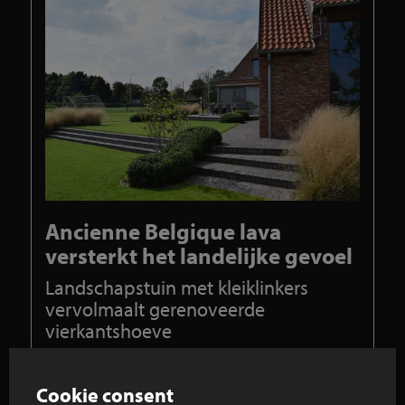
Ancienne Belgique lava
versterkt het landelijke gevoel
Landschapstuin met kleiklinkers
vervolmaalt gerenoveerde
vierkantshoeve
Landschaps- en tuinarchitect ‘Jonas D’hoore van
Creatief in groen’ realiseerde deze landschapstuin
Cookie consent
rond een gerenoveerde vierkantshoeve in