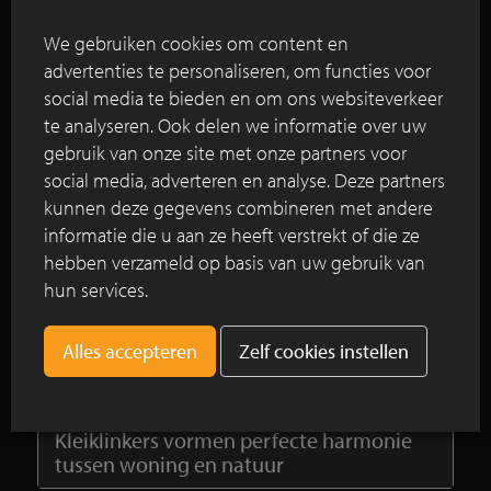
Poperinge. Het ontwerp integreert de hoeve in de
We gebruiken cookies om content en
directe en weidse omgeving van de westhoek.
advertenties te personaliseren, om functies voor
social media te bieden en om ons websiteverkeer
Lees verder
te analyseren. Ook delen we informatie over uw
gebruik van onze site met onze partners voor
social media, adverteren en analyse. Deze partners
Sfeervolle tuin met open karakter mede
kunnen deze gegevens combineren met andere
dankzij Lava kleiklinkers
informatie die u aan ze heeft verstrekt of die ze
hebben verzameld op basis van uw gebruik van
Naarden-Vesting krijgt fraaiere uitstraling
hun services.
dankzij gebakken rijnformaatje
Zelf cookies instellen
Herinrichting met straatbakstenen in
historisch centrum Utrecht
Kleiklinkers vormen perfecte harmonie
tussen woning en natuur