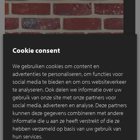
Cookie consent
We gebruiken cookies om content en
advertenties te personaliseren, om functies voor
Veldbrand Rood
social media te bieden en om ons websiteverkeer
te analyseren. Ook delen we informatie over uw
Een volle, onbezande, authentieke kolen gebrande baksteen
gebruik van onze site met onze partners voor
met unieke kleurschakeringen. De kleur is helder rood en
social media, adverteren en analyse. Deze partners
sterk genuanceerd van rood, rood-bruin tot rood-blauw. Door
kunnen deze gegevens combineren met andere
de natuurlijke reductie met steenkool hebben sommige
informatie die u aan ze heeft verstrekt of die ze
gevelstenen een licht veldbrandaspect en bevatten een
hebben verzameld op basis van uw gebruik van
aantal zichtzijden van de steen steenkoolresten en sporen
hun services.
van de manuele zetwijze.