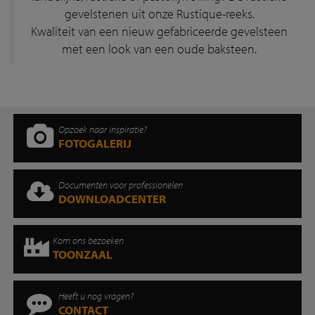
gevelstenen uit onze Rustique-reeks.
Kwaliteit van een nieuw gefabriceerde gevelsteen
met een look van een oude baksteen.
Opzoek naar inspiratie?
FOTOGALERIJ
Documenten voor professionelen
DOWNLOADCENTER
Kom ons bezoeken
TOONZAAL
Heeft u nog vragen?
CONTACT