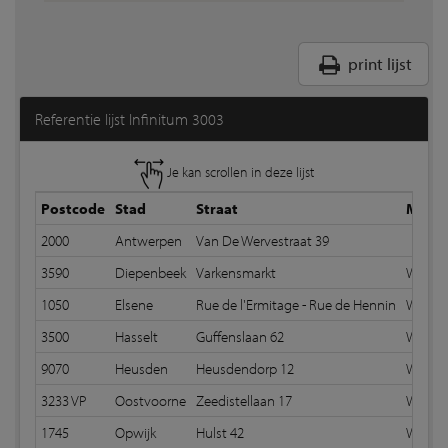
print lijst
Referentie lijst Infinitum 3003
Je kan scrollen in deze lijst
Postcode
Stad
Straat
Metse
2000
Antwerpen
Van De Wervestraat 39
3590
Diepenbeek
Varkensmarkt
Wildve
1050
Elsene
Rue de l'Ermitage - Rue de Hennin
Wildve
3500
Hasselt
Guffenslaan 62
Wildve
9070
Heusden
Heusdendorp 12
Wildve
3233 VP
Oostvoorne
Zeedistellaan 17
Wildve
1745
Opwijk
Hulst 42
Wildve