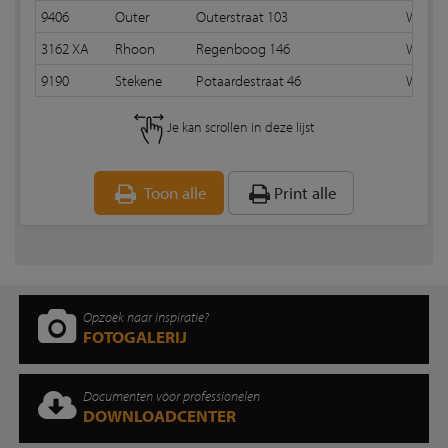
9406
Outer
Outerstraat 103
Wildve
3162 XA
Rhoon
Regenboog 146
Wildve
9190
Stekene
Potaardestraat 46
Wildve
Je kan scrollen in deze lijst
Toon alle
Print alle
Opzoek naar inspiratie?
FOTOGALERIJ
Documenten voor professionelen
DOWNLOADCENTER