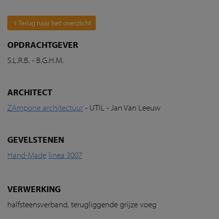
Terug naar het overzicht
OPDRACHTGEVER
S.L.R.B. - B.G.H.M.
ARCHITECT
ZAmpone architectuur
- UTIL - Jan Van Leeuw
GEVELSTENEN
Hand-Made
linea 3007
VERWERKING
halfsteensverband, terugliggende grijze voeg