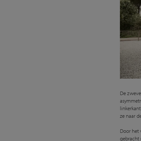
De zweve
asymmetri
linkerkan
ze naar d
Door het 
gebracht 