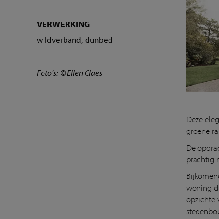
VERWERKING
wildverband, dunbed
Foto's:
© Ellen Claes
Deze eleg
groene ra
De opdra
prachtig 
Bijkomend
woning di
opzichte
stedenbou