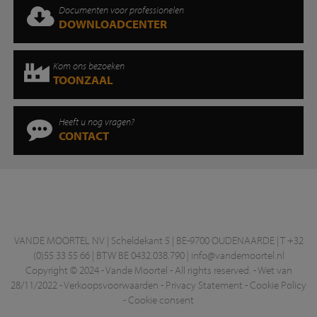
Documenten voor professionelen
DOWNLOADCENTER
Kom ons bezoeken
TOONZAAL
Heeft u nog vragen?
CONTACT
VANDE MOORTEL NV | Scheldekant 5 | BE-9700 OUDENAARDE | T +32
(0)55 33 55 66 | BTW BE 0432.038.790 |
info@vandemoortel.nl
Copyright © 2024 - Vande Moortel - All rights reserved. -
Wet van
28/11/2022
-
Verkoopsvoorwaarden
-
Privacy Statement
-
Cookie Policy
-
Cookie consent