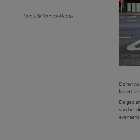
Foto's: © Yannick Milpas
De herwaa
kadert bi
De geplan
van het d
eveneens