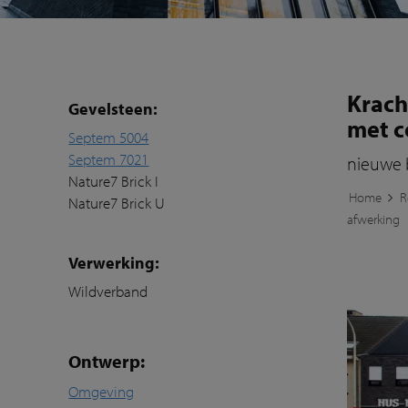
Krach
Gevelsteen:
met c
Septem 5004
Septem 7021
nieuwe 
Nature7 Brick I
Home
R
Nature7 Brick U
afwerking
Verwerking:
Wildverband
Ontwerp:
Omgeving