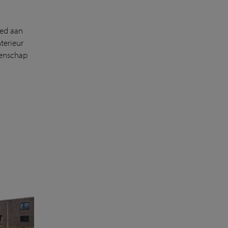
oed aan
terieur
eenschap