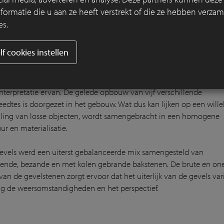
rmatie die u aan ze heeft verstrekt of die ze hebben verzam
es.
lf cookies instellen
otheekgebouw is bedacht als versterking van de lokale bebouwde
-interpretatie ervan. De gelede opbouw van vijf verschillende
eedtes is doorgezet in het gebouw. Wat dus kan lijken op een will
ling van losse objecten, wordt samengebracht in een homogene
ur en materialisatie.
evels werd een uiterst gebalanceerde mix samengesteld van
zende, bezande en met kolen gebrande bakstenen. De brute en on
van de gevelstenen zorgt ervoor dat het uiterlijk van de gevels var
g de weersomstandigheden en het perspectief.