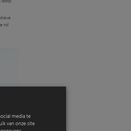
t dorp
atieve
e rol
ocial media te
ik van onze site
e gegevens