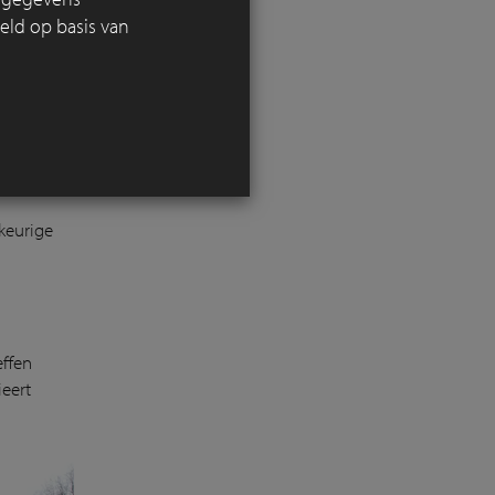
eld op basis van
 omgeving
ekeurige
effen
ieert