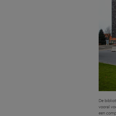
De biblio
vooral vo
een compu