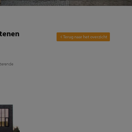
stenen
Terug naar het overzicht
sterende