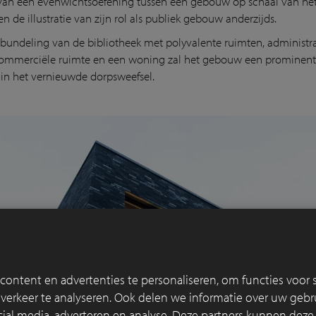
 van een evenwichtsoefening tussen een gebouw op schaal van he
en de illustratie van zijn rol als publiek gebouw anderzijds.
bundeling van de bibliotheek met polyvalente ruimten, administr
commerciële ruimte en een woning zal het gebouw een prominent
 in het vernieuwde dorpsweefsel.
ontent en advertenties te personaliseren, om functies voor s
erkeer te analyseren. Ook delen we informatie over uw gebru
cial media, adverteren en analyse. Deze partners kunnen dez