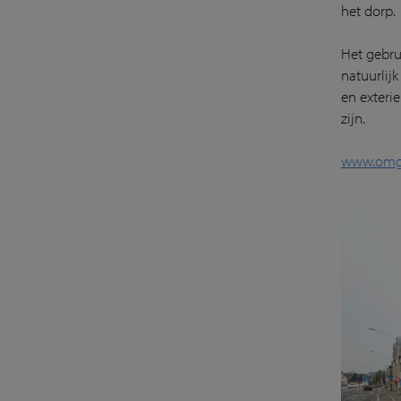
het dorp.
Het gebru
natuurlij
en exteri
zijn.
www.omg