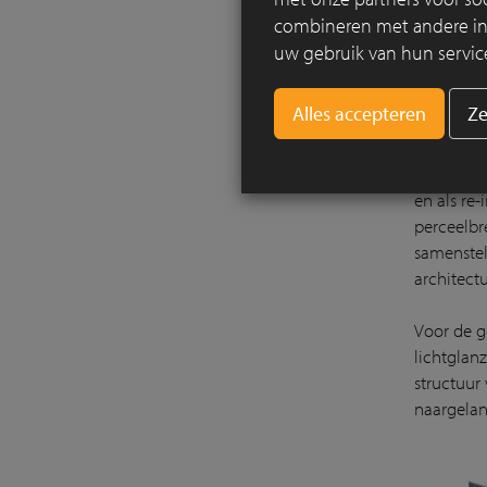
combineren met andere info
uw gebruik van hun servic
Ze
Het bibli
en als re
perceelbr
samenstel
architectu
Voor de g
lichtglan
structuur 
naargelan