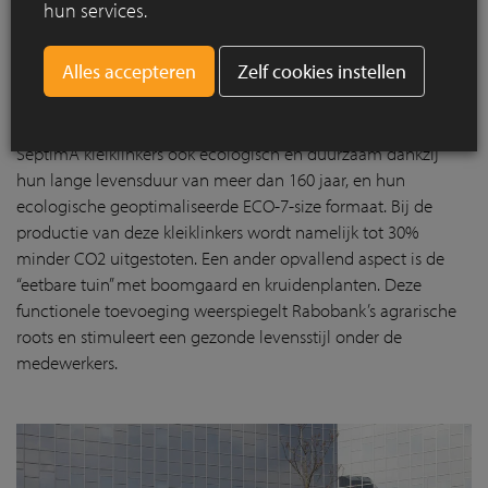
hun services.
natuurlijke oevers zorgen voor waterzuivering. Verder worden
zonnepanelen gebruikt om energie op te wekken voor
Zelf cookies instellen
oplaadstations van smartphones. Elementen van de
oorspronkelijke tuin, zoals bomen en tegels, zijn hergebruikt,
wat bijdraagt aan een circulaire aanpak. Daarnaast zijn de
SeptimA kleiklinkers ook ecologisch en duurzaam dankzij
hun lange levensduur van meer dan 160 jaar, en hun
ecologische geoptimaliseerde ECO-7-size formaat. Bij de
productie van deze kleiklinkers wordt namelijk tot 30%
minder CO2 uitgestoten. Een ander opvallend aspect is de
“eetbare tuin” met boomgaard en kruidenplanten. Deze
functionele toevoeging weerspiegelt Rabobank’s agrarische
roots en stimuleert een gezonde levensstijl onder de
medewerkers.