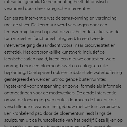
interactief gebruik. De herinrichting heeft dit drastisch
veranderd door drie strategische interventies.
Een eerste interventie was de terrasvorming en verbinding
met de vijver. De keermuur werd vervangen door een
terrasvormig landschap, wat de verschillende secties van de
tuin visueel en functioneel integreert. In een tweede
interventie ging de aandacht vooral naar biodiversiteit en
esthetiek. Het oorspronkelijke kunstwerk, inclusief de
iconische stalen naald, kreeg een nieuwe context en werd
omringd door een bloemenheuvel en ecologisch rijke
beplanting. Daarbij werd ook een substantiële waterbuffering
geïntegreerd en werden uitnodigende buitenruimtes
ingetekend voor ontspanning en zowel formele als informele
ontmoetingen voor de medewerkers. De derde interventie
omvat de toevoeging van routes doorheen de tuin, die de
verschillende niveaus in het gebouw met de tuin verbinden.
Een kronkelend pad door de bloementuin leidt langs de
sculpturen uit de kunstcollectie van het bedrijf. Deze lijken op
hun sokkels boven de bloemen te zweven. De terrastuin