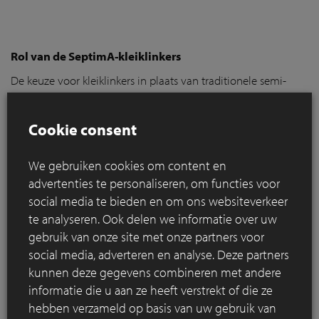
Rol van de SeptimA-kleiklinkers
De keuze voor kleiklinkers in plaats van traditionele semi-
verharding was ingegeven door praktische overwegingen,
zoals het dragen van schoenen met hakken door
Cookie consent
medewerkers. De
SeptimA Vanille
kleiklinkers, met hun
zandkleurige tint, sluiten perfect aan bij de natuurlijke
We gebruiken cookies om content en
beplanting en versterken de organische uitstraling van de
paden. De patronen in de bestrating volgen de kronkelende
advertenties te personaliseren, om functies voor
paden en dragen bij aan de harmonie tussen infrastructuur
social media te bieden en om ons websiteverkeer
en natuur.
te analyseren. Ook delen we informatie over uw
gebruik van onze site met onze partners voor
Innovatie en duurzaamheid
social media, adverteren en analyse. Deze partners
Baljon landschapsarchitecten en Rabobank houden
kunnen deze gegevens combineren met andere
duurzaamheid hoog in het vaandel. Het ontwerp voor de
informatie die u aan ze heeft verstrekt of die ze
rooftopgarden omvat een waterbufferingsysteem dat
hebben verzameld op basis van uw gebruik van
regenwater opvangt en integreert in de vijver, waar