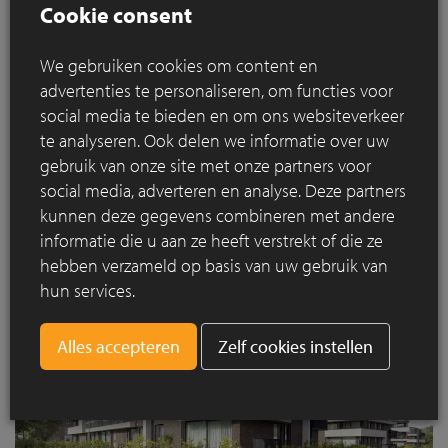
Cookie consent
Inherent aan het stedenbouwkundig concept is dat de
We gebruiken cookies om content en
gebouwen zo geplaatst zijn dat er aan de kant van de
advertenties te personaliseren, om functies voor
hoofdstraat ‘Drie Eikenstraat’ een frivole en lichte gevel
social media te bieden en om ons websiteverkeer
ontstaat. Dit zorgt aan de kopse zijden van de gebouwen
te analyseren. Ook delen we informatie over uw
voor het nodige ruimtegevoel en transparantie naar de
gebruik van onze site met onze partners voor
achterliggende zones.
social media, adverteren en analyse. Deze partners
kunnen deze gegevens combineren met andere
informatie die u aan ze heeft verstrekt of die ze
hebben verzameld op basis van uw gebruik van
hun services.
Zelf cookies instellen