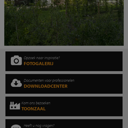
Opzoek naar inspiratie?
FOTOGALERIJ
Documenten voor professionelen
DOWNLOADCENTER
Kom ons bezoeken
TOONZAAL
Heeft u nog vragen?