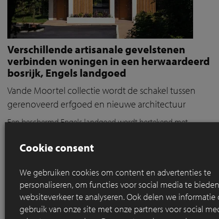
Verschillende artisanale gevelstenen
verbinden woningen in een herwaardeerd
bosrijk, Engels landgoed
Vande Moortel collectie wordt de schakel tussen
gerenoveerd erfgoed en nieuwe architectuur
Een beschermd Engels landgoed wordt hertekend met
respect voor het verleden en oog voor contrast.
Artisanale
gevelstenen geven
de nieuwe woningen een eigen identiteit
Cookie consent
en verbind
en
ze subtiel met het historische geheel.
We gebruiken cookies om content en advertenties te
Lees meer
personaliseren, om functies voor social media te bied
websiteverkeer te analyseren. Ook delen we informatie
gebruik van onze site met onze partners voor social med