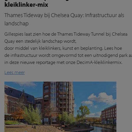
kleiklinker-mix
Thames Tideway bij Chelsea Quay: Infrastructuur als
landschap
Gillespies
laat
zien
hoe de Thames
Tideway
Tunnel
bij
Chelsea
Quay
een
stedelijk
landschap
wordt
,
door
middel
van
klei
klink
ers
, kunst
en
beplanting
. Lees hoe
de
infrastructuur
wordt
omgevormd
tot
een
uitnodigend
park
a
in deze nieuwe reportage
met
onze
DecimA
-
kl
eiklinkermix
.
Lees meer