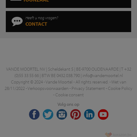
Heeft u nog vragen?
CONTACT
VANDE MOORTEL NV | Scheldekant 5 | BE-9700 OUDENAARDE | T +32
(0)55 33 55 66 | BTW BE 0432.038.790 |
info@vandemoortel.nl
Copyright © 2024 - Vande Moortel - All rights reserved. -
Wet van
28/11/2022
-
Verkoopsvoorwaarden
-
Privacy Statement
-
Cookie Policy
-
Cookie consent
Volg ons op
korazon.be