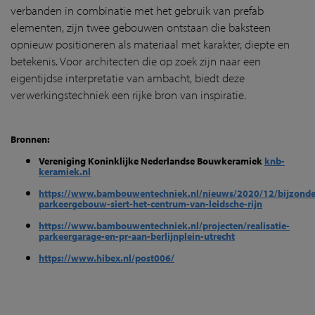
verbanden in combinatie met het gebruik van prefab
elementen, zijn twee gebouwen ontstaan die baksteen
opnieuw positioneren als materiaal met karakter, diepte en
betekenis. Voor architecten die op zoek zijn naar een
eigentijdse interpretatie van ambacht, biedt deze
verwerkingstechniek een rijke bron van inspiratie.
Bronnen:
Vereniging Koninklijke Nederlandse Bouwkeramiek
knb-
keramiek.nl
https://www.bambouwentechniek.nl/nieuws/2020/12/bijzonde
parkeergebouw-siert-het-centrum-van-leidsche-rijn
https://www.bambouwentechniek.nl/projecten/realisatie-
parkeergarage-en-pr-aan-berlijnplein-utrecht
https://www.hibex.nl/post006/