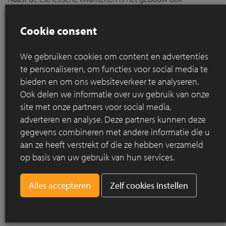
ontworpen met het oog op toekomstige transformaties. Het is
voorbereid op een mogelijke functiewijziging naar een
Cookie consent
woongebouw, met de mogelijkheid om twee extra
bouwlagen toe te voegen. Deze flexibiliteit maakt het
We gebruiken cookies om content en advertenties
gebouw super toekomstbestendig en adaptief aan
te personaliseren, om functies voor social media te
veranderende stedelijke behoeften. Deze duurzaamheid
bieden en om ons websiteverkeer te analyseren.
speelt verder nog een rol in het ontwerp. Het dak is namelijk
Ook delen we informatie over uw gebruik van onze
voorzien van een grote 'pergola' van zonnepanelen,
site met onze partners voor social media,
waaronder geparkeerd kan worden en die tevens elektrische
adverteren en analyse. Deze partners kunnen deze
auto's van stroom voorziet. Daarnaast is het daklandschap
gegevens combineren met andere informatie die u
verrijkt met het kunstwerk 'Weidsheid' van het
kunstenaarsduo BROOS, dat verwijst naar het historische
aan ze heeft verstrekt of die ze hebben verzameld
veenweidelandschap van de regio. Een ander bijzonder
op basis van uw gebruik van hun services.
aspect is de integratie van biodiversiteit in de architectuur. In
de toren zijn nestgelegenheden opgenomen voor
Zelf cookies instellen
gierzwaluwen en vleermuizen, wat bijdraagt aan de
ecologische waarde van het gebouw en aansluit bij
hedendaagse duurzaamheidsprincipes.