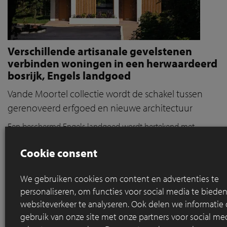
Verschillende artisanale gevelstenen
verbinden woningen in een herwaardeerd
bosrijk, Engels landgoed
Vande Moortel collectie wordt de schakel tussen
gerenoveerd erfgoed en nieuwe architectuur
Een beschermd Engels landgoed wordt hertekend met
respect voor het verleden en oog voor contrast.
Artisanale
gevelstenen geven
de nieuwe woningen een eigen identiteit
Cookie consent
en verbind
en
ze subtiel met het historische geheel.
We gebruiken cookies om content en advertenties te
Lees meer
personaliseren, om functies voor social media te bied
websiteverkeer te analyseren. Ook delen we informatie
gebruik van onze site met onze partners voor social med