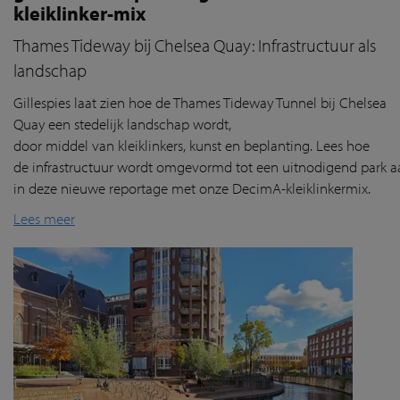
kleiklinker-mix
Thames Tideway bij Chelsea Quay: Infrastructuur als
landschap
Gillespies
laat
zien
hoe de Thames
Tideway
Tunnel
bij
Chelsea
Quay
een
stedelijk
landschap
wordt
,
door
middel
van
klei
klink
ers
, kunst
en
beplanting
. Lees hoe
de
infrastructuur
wordt
omgevormd
tot
een
uitnodigend
park
a
in deze nieuwe reportage
met
onze
DecimA
-
kl
eiklinkermix
.
Lees meer